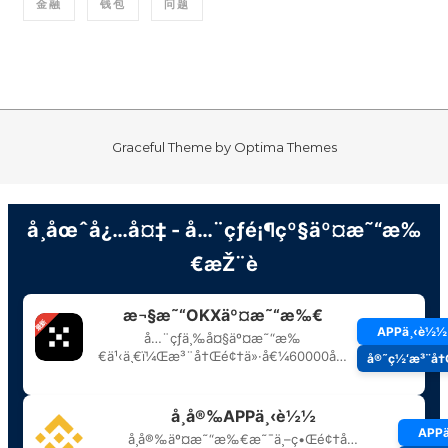
金融
钱包
问题
Graceful Theme by
Optima Themes