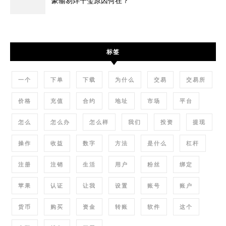
豪输易烊千玺原因何在？
标签
一个
下单
下载
为什么
交易
交易所
价格
充值
合约
地址
市场
平台
怎么
怎么办
怎么样
我们
投资
提现
操作
收益
数字
方法
是什么
杠杆
注册
注销
生活
用户
粉丝
绑定
苹果
认证
让我
设置
账号
账户
货币
购买
资金
转账
软件
这个