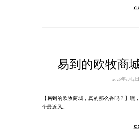
C
易到的欧牧商城
2026年1月4
【易到的欧牧商城，真的那么香吗？】嘿，各位正在寻找靠谱购物渠道的小伙伴们，今天咱们就来聊聊那
个最近风…
C