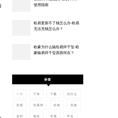
使用指南
欧易更新不了钱怎么办-欧易
无法充钱怎么办？
欧豪为什么输给易烊千玺-欧
豪输易烊千玺原因何在？
标签
一个
下单
下载
为什么
交易
交易所
价格
充值
合约
地址
市场
平台