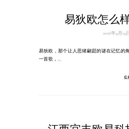
易狄欧怎么样
2026年4月14
易狄欧，那个让人思绪翩跹的谜在记忆的角落里，有一个名字，如同晨曦中的露珠，晶莹而遥远。它不是
一首歌，…
C