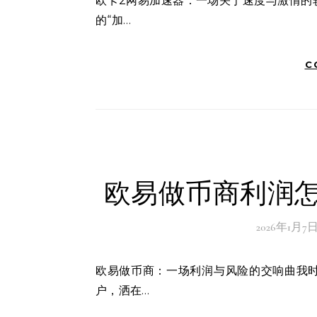
欧卡2网易加速器：一场关于速度与激情的较量在这个信息爆炸的时代，网络加速器仿佛成为了我们生活中
的“加…
C
欧易做币商利润怎
2026年1月7
欧易做币商：一场利润与风险的交响曲我时常在夜深人静的时候，回想起那个午后，阳光透过办公室的窗
户，洒在…