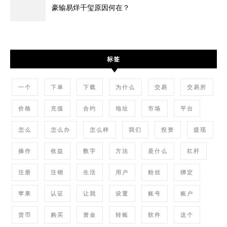
豪输易烊千玺原因何在？
标签
一个
下单
下载
为什么
交易
交易所
价格
充值
合约
地址
市场
平台
怎么
怎么办
怎么样
我们
投资
提现
操作
收益
数字
方法
是什么
杠杆
注册
注销
生活
用户
粉丝
绑定
苹果
认证
让我
设置
账号
账户
货币
购买
资金
转账
软件
这个