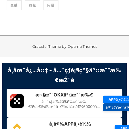
金融
钱包
问题
Graceful Theme by
Optima Themes