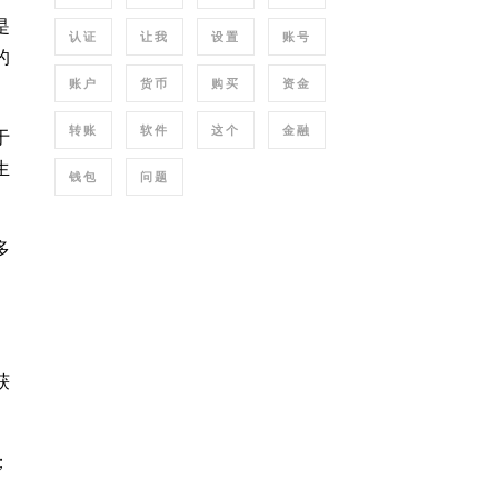
是
认证
让我
设置
账号
的
账户
货币
购买
资金
转账
软件
这个
金融
于
生
钱包
问题
多
获
；