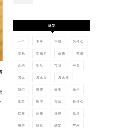
标签
一个
下单
下载
为什么
交易
交易所
价格
充值
合约
地址
市场
平台
将
怎么
怎么办
怎么样
我们
投资
提现
操作
候
，
收益
数字
方法
是什么
杠杆
注册
注销
生活
用户
粉丝
绑定
苹果