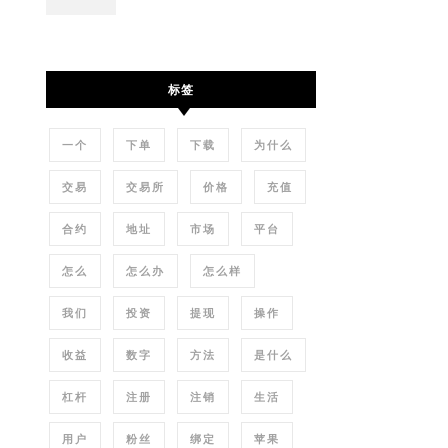
标签
一个
下单
下载
为什么
交易
交易所
价格
充值
合约
地址
市场
平台
怎么
怎么办
怎么样
我们
投资
提现
操作
收益
数字
方法
是什么
杠杆
注册
注销
生活
用户
粉丝
绑定
苹果