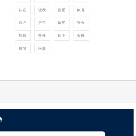
认证
让我
设置
账号
账户
货币
购买
资金
转账
软件
这个
金融
钱包
问题