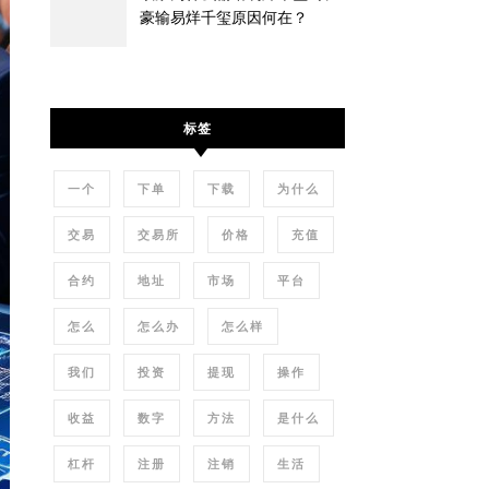
豪输易烊千玺原因何在？
标签
一个
下单
下载
为什么
交易
交易所
价格
充值
合约
地址
市场
平台
怎么
怎么办
怎么样
我们
投资
提现
操作
收益
数字
方法
是什么
杠杆
注册
注销
生活