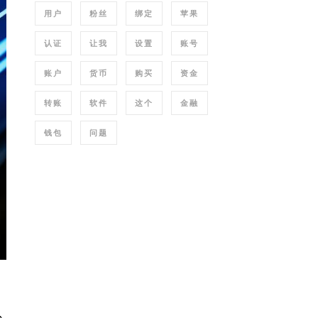
用户
粉丝
绑定
苹果
认证
让我
设置
账号
账户
货币
购买
资金
转账
软件
这个
金融
钱包
问题