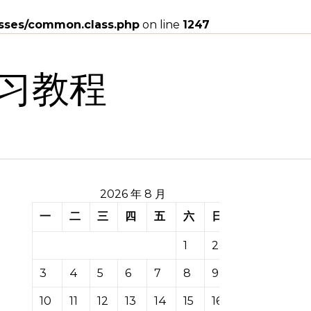
asses/common.class.php
on line
1247
习教程
2026 年 8 月
一
二
三
四
五
六
日
1
2
3
4
5
6
7
8
9
10
11
12
13
14
15
16