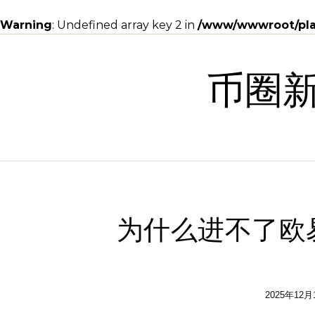
Warning
: Undefined array key 2 in
/www/wwwroot/plan
Skip to content
币圈
为什么进不了欧
2025年12月