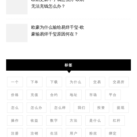
无法充钱怎么办？
欧豪为什么输给易烊千玺-欧
豪输易烊千玺原因何在？
标签
一个
下单
下载
为什么
交易
交易所
价格
充值
合约
地址
市场
平台
怎么
怎么办
怎么样
我们
投资
提现
操作
收益
数字
方法
是什么
杠杆
注册
注销
生活
用户
粉丝
绑定