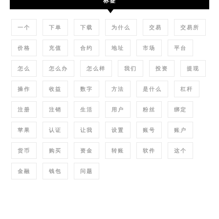
标签
一个
下单
下载
为什么
交易
交易所
价格
充值
合约
地址
市场
平台
怎么
怎么办
怎么样
我们
投资
提现
操作
收益
数字
方法
是什么
杠杆
注册
注销
生活
用户
粉丝
绑定
苹果
认证
让我
设置
账号
账户
货币
购买
资金
转账
软件
这个
金融
钱包
问题