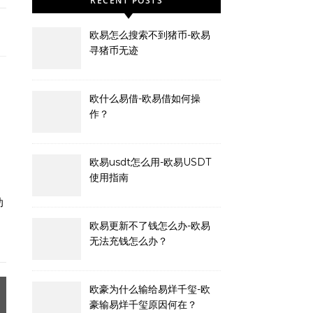
RECENT POSTS
欧易怎么搜索不到猪币-欧易
寻猪币无迹
欧什么易借-欧易借如何操
作？
欧易usdt怎么用-欧易USDT
使用指南
、
助
欧易更新不了钱怎么办-欧易
无法充钱怎么办？
欧豪为什么输给易烊千玺-欧
豪输易烊千玺原因何在？