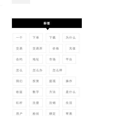
标签
一个
下单
下载
为什么
交易
交易所
价格
充值
合约
地址
市场
平台
怎么
怎么办
怎么样
我们
投资
提现
操作
收益
数字
方法
是什么
杠杆
注册
注销
生活
用户
粉丝
绑定
苹果