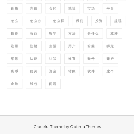
价格
充值
合约
地址
市场
平台
怎么
怎么办
怎么样
我们
投资
提现
操作
收益
数字
方法
是什么
杠杆
注册
注销
生活
用户
粉丝
绑定
苹果
认证
让我
设置
账号
账户
货币
购买
资金
转账
软件
这个
金融
钱包
问题
Graceful Theme by
Optima Themes