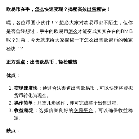
欧易币在手，
怎么
快速变现？揭秘高效
出售
秘诀！
嘿，各位币圈小伙伴！? 想必大家对欧易币都不陌生，但你
是否曾经想过，手中的欧易币
怎么
才能变成实实在在的RMB
呢？别急，今天就来给大家揭秘一下
怎么
出售
欧易币的独家
秘诀！?
正方观点：出售欧易币，轻松赚钱
优点
：
变现速度快
：通过合法渠道出售欧易币，可以快速将虚拟
货币转化为现金。
操作简单
：只需几步操作，即可完成整个出售过程。
收益稳定
：选择信誉良好的
交易平台
，可以确保收益稳
定。
缺点
：