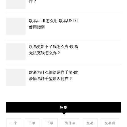
作？
欧易usdt怎么用-欧易USDT
使用指南
欧易更新不了钱怎么办-欧易
无法充钱怎么办？
欧豪为什么输给易烊千玺-欧
豪输易烊千玺原因何在？
标签
一个
下单
下载
为什么
交易
交易所