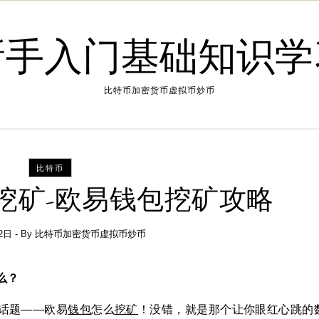
新手入门基础知识学
比特币加密货币虚拟币炒币
比特币
挖矿-欧易钱包挖矿攻略
2日
- By
比特币加密货币虚拟币炒币
么？
话题——欧易
钱包
怎么
挖矿
！没错，就是那个让你眼红心跳的