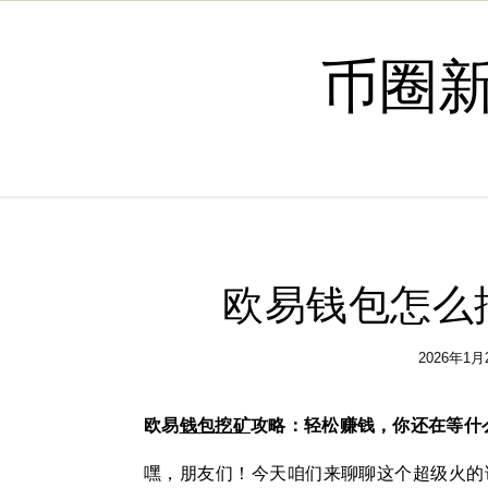
Skip to content
币圈
欧易钱包怎么
2026年1月
欧易
钱包
挖矿
攻略：轻松赚钱，你还在等什
嘿，朋友们！今天咱们来聊聊这个超级火的