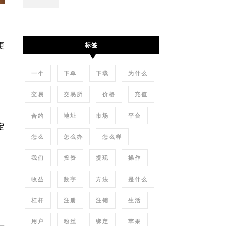
更
标签
一个
下单
下载
为什么
交易
交易所
价格
充值
合约
地址
市场
平台
定
怎么
怎么办
怎么样
我们
投资
提现
操作
收益
数字
方法
是什么
杠杆
注册
注销
生活
用户
粉丝
绑定
苹果