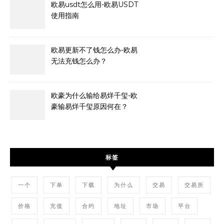
欧易usdt怎么用-欧易USDT
使用指南
欧易更新不了钱怎么办-欧易
无法充钱怎么办？
欧豪为什么输给易烊千玺-欧
豪输易烊千玺原因何在？
标签
一个
下单
下载
为什么
交易
交易所
价格
充值
合约
地址
市场
平台