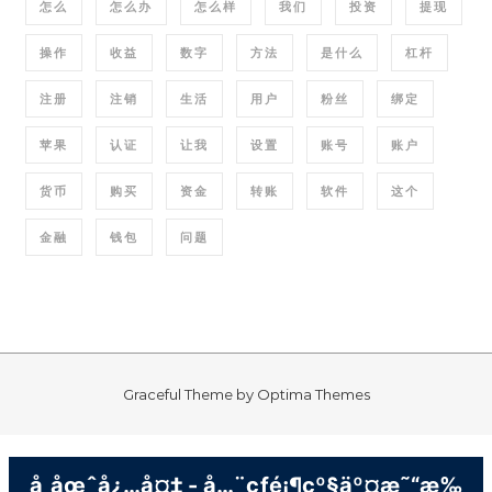
怎么
怎么办
怎么样
我们
投资
提现
操作
收益
数字
方法
是什么
杠杆
注册
注销
生活
用户
粉丝
绑定
苹果
认证
让我
设置
账号
账户
货币
购买
资金
转账
软件
这个
金融
钱包
问题
Graceful Theme by
Optima Themes