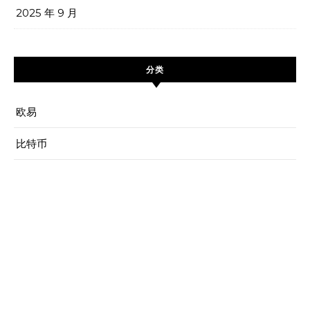
2025 年 9 月
分类
欧易
比特币
RECENT POSTS
欧易怎么搜索不到猪币-欧易
寻猪币无迹
欧什么易借-欧易借如何操