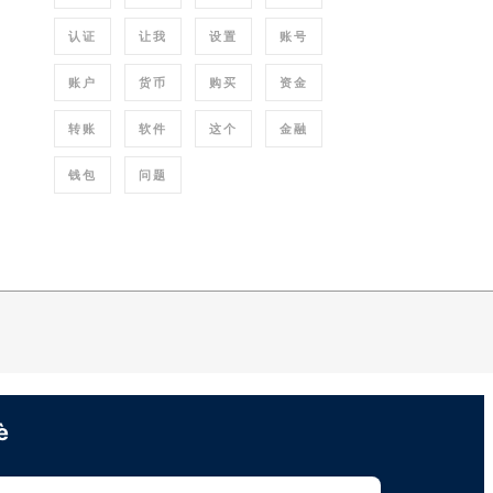
认证
让我
设置
账号
账户
货币
购买
资金
转账
软件
这个
金融
钱包
问题