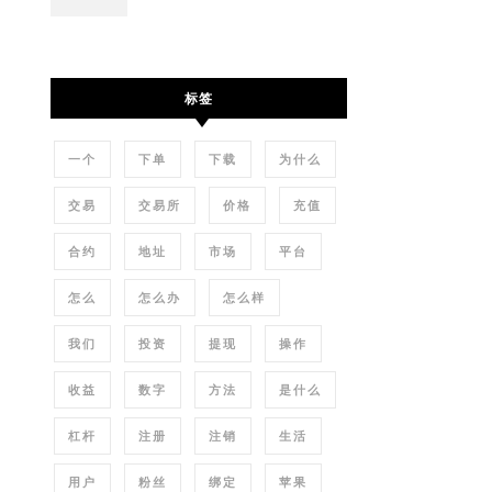
标签
一个
下单
下载
为什么
交易
交易所
价格
充值
合约
地址
市场
平台
怎么
怎么办
怎么样
我们
投资
提现
操作
收益
数字
方法
是什么
杠杆
注册
注销
生活
用户
粉丝
绑定
苹果