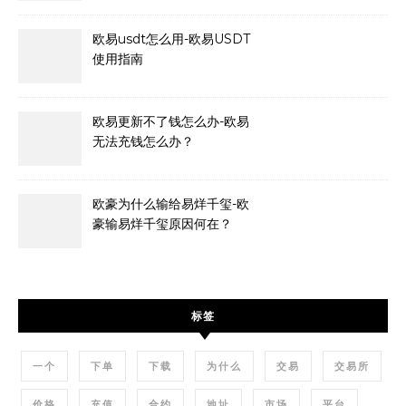
欧易usdt怎么用-欧易USDT
使用指南
欧易更新不了钱怎么办-欧易
无法充钱怎么办？
欧豪为什么输给易烊千玺-欧
豪输易烊千玺原因何在？
标签
一个
下单
下载
为什么
交易
交易所
价格
充值
合约
地址
市场
平台