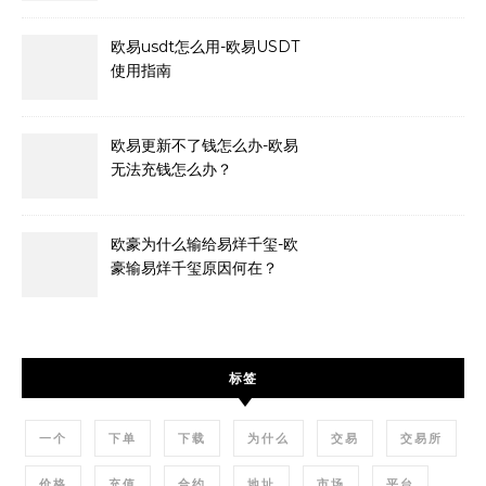
欧易usdt怎么用-欧易USDT
使用指南
欧易更新不了钱怎么办-欧易
无法充钱怎么办？
欧豪为什么输给易烊千玺-欧
豪输易烊千玺原因何在？
标签
一个
下单
下载
为什么
交易
交易所
价格
充值
合约
地址
市场
平台