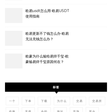
欧易usdt怎么用-欧易USDT
使用指南
欧易更新不了钱怎么办-欧易
无法充钱怎么办？
欧豪为什么输给易烊千玺-欧
豪输易烊千玺原因何在？
标签
一个
下单
下载
为什么
交易
交易所
价格
充值
合约
地址
市场
平台