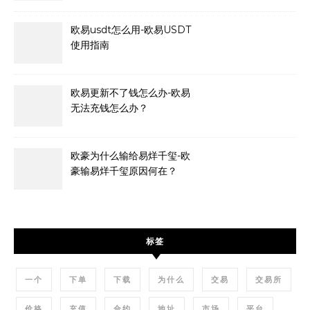
欧易usdt怎么用-欧易USDT
使用指南
欧易更新不了钱怎么办-欧易
无法充钱怎么办？
欧豪为什么输给易烊千玺-欧
豪输易烊千玺原因何在？
标签
一个
下单
下载
为什么
交易
交易所
价格
充值
合约
地址
市场
平台