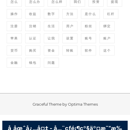
怎么
怎么办
怎么样
我们
投资
提现
操作
收益
数字
方法
是什么
杠杆
注册
注销
生活
用户
粉丝
绑定
苹果
认证
让我
设置
账号
账户
货币
购买
资金
转账
软件
这个
金融
钱包
问题
Graceful Theme by
Optima Themes