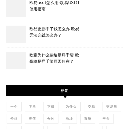
欧易usdt怎么用-欧易USDT
使用指南
欧易更新不了钱怎么办-欧易
无法充钱怎么办？
欧豪为什么输给易烊千玺-欧
豪输易烊千玺原因何在？
标签
一个
下单
下载
为什么
交易
交易所
价格
充值
合约
地址
市场
平台