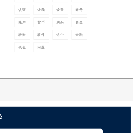
认证
让我
设置
账号
账户
货币
购买
资金
转账
软件
这个
金融
钱包
问题