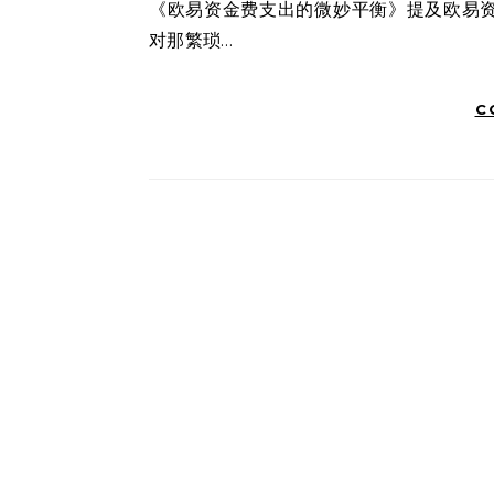
《欧易资金费支出的微妙平衡》提及欧易资金费支出，我不禁想起那个夏日午后，我站在银行柜台前，面
对那繁琐…
C