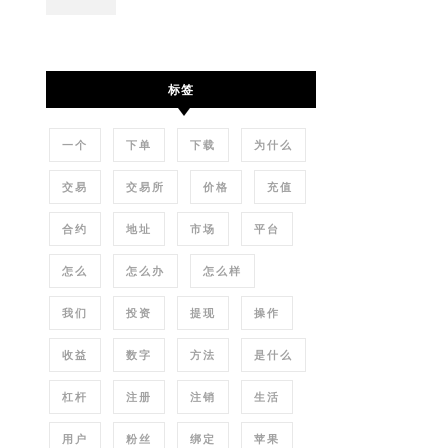
标签
一个
下单
下载
为什么
交易
交易所
价格
充值
合约
地址
市场
平台
怎么
怎么办
怎么样
我们
投资
提现
操作
收益
数字
方法
是什么
杠杆
注册
注销
生活
用户
粉丝
绑定
苹果