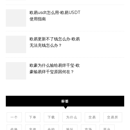
欧易usdt怎么用-欧易USDT
使用指南
欧易更新不了钱怎么办-欧易
无法充钱怎么办？
欧豪为什么输给易烊千玺-欧
豪输易烊千玺原因何在？
标签
一个
下单
下载
为什么
交易
交易所
价格
充值
合约
地址
市场
平台