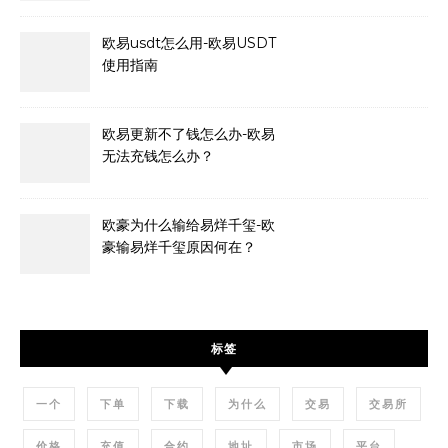
欧易usdt怎么用-欧易USDT
使用指南
欧易更新不了钱怎么办-欧易
无法充钱怎么办？
欧豪为什么输给易烊千玺-欧
豪输易烊千玺原因何在？
标签
一个
下单
下载
为什么
交易
交易所
价格
充值
合约
地址
市场
平台