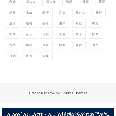
怎么
怎么办
怎么样
我们
投资
提现
操作
收益
数字
方法
是什么
杠杆
注册
注销
生活
用户
粉丝
绑定
苹果
认证
让我
设置
账号
账户
货币
购买
资金
转账
软件
这个
金融
钱包
问题
Graceful Theme by
Optima Themes