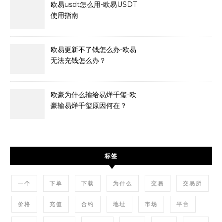
欧易usdt怎么用-欧易USDT
使用指南
欧易更新不了钱怎么办-欧易
无法充钱怎么办？
欧豪为什么输给易烊千玺-欧
豪输易烊千玺原因何在？
标签
一个
下单
下载
为什么
交易
交易所
价格
充值
合约
地址
市场
平台