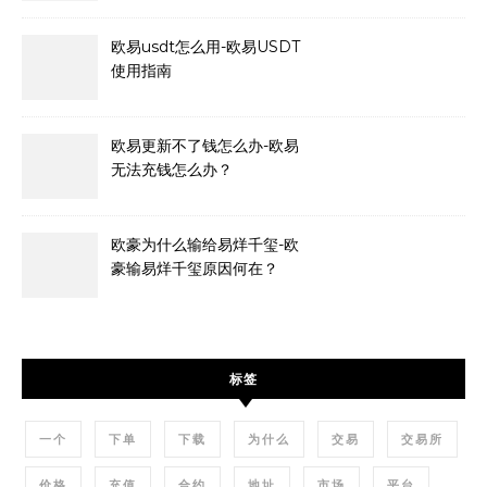
欧易usdt怎么用-欧易USDT
使用指南
欧易更新不了钱怎么办-欧易
无法充钱怎么办？
欧豪为什么输给易烊千玺-欧
豪输易烊千玺原因何在？
标签
一个
下单
下载
为什么
交易
交易所
价格
充值
合约
地址
市场
平台