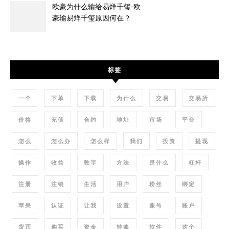
欧豪为什么输给易烊千玺-欧
豪输易烊千玺原因何在？
标签
一个
下单
下载
为什么
交易
交易所
价格
充值
合约
地址
市场
平台
怎么
怎么办
怎么样
我们
投资
提现
操作
收益
数字
方法
是什么
杠杆
注册
注销
生活
用户
粉丝
绑定
苹果
认证
让我
设置
账号
账户
货币
购买
资金
转账
软件
这个