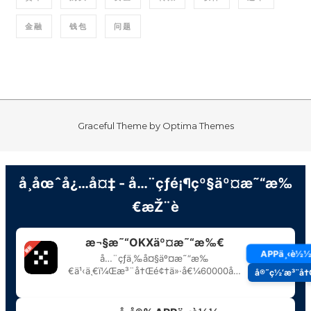
金融
钱包
问题
Graceful Theme by
Optima Themes