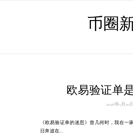
Skip to content
币圈
欧易验证单是
2026年1月20
《欧易验证单的迷思》曾几何时，我在一家初创公司担任项目经理，那时的我们如同闯荡江湖的侠客，每
日奔波在…