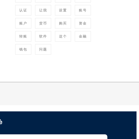
认证
让我
设置
账号
账户
货币
购买
资金
转账
软件
这个
金融
钱包
问题