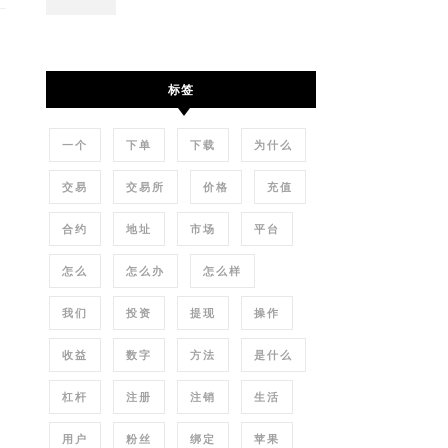
标签
一个
下单
下载
为什么
交易
交易所
价格
充值
合约
地址
市场
平台
怎么
怎么办
怎么样
我们
投资
提现
操作
收益
数字
方法
是什么
杠杆
注册
注销
生活
用户
粉丝
绑定
苹果