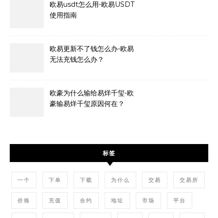
欧易usdt怎么用-欧易USDT
使用指南
欧易更新不了钱怎么办-欧易
无法充钱怎么办？
欧豪为什么输给易烊千玺-欧
豪输易烊千玺原因何在？
标签
一个
下单
下载
为什么
交易
交易所
价格
充值
合约
地址
市场
平台