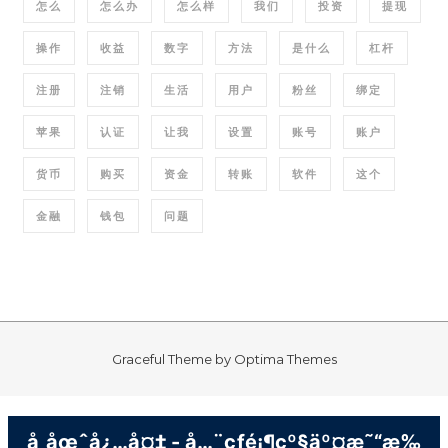
怎么
怎么办
怎么样
我们
投资
提现
操作
收益
数字
方法
是什么
杠杆
注册
注销
生活
用户
粉丝
绑定
苹果
认证
让我
设置
账号
账户
货币
购买
资金
转账
软件
这个
金融
钱包
问题
Graceful Theme by
Optima Themes