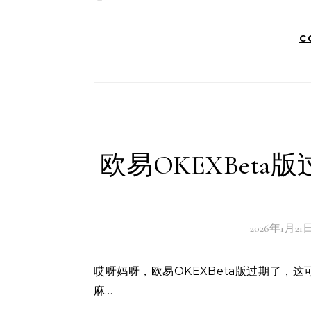
C
欧易OKEXBeta
2026年1月21
哎呀妈呀，欧易OKEXBeta版过期了，这可怎么办啊？别慌，小编这就来给你支招，让你轻松应对这个小
麻…