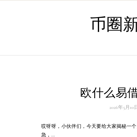
Skip to content
币圈
欧什么易借
2026年5月10
哎呀呀，小伙伴们，今天要给大家揭秘一个超厉害的涨粉神器——“欧什么易借”到底是个啥玩意儿？别急别
急，…