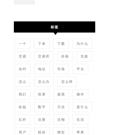
标签
一个
下单
下载
为什么
交易
交易所
价格
充值
合约
地址
市场
平台
怎么
怎么办
怎么样
我们
投资
提现
操作
收益
数字
方法
是什么
杠杆
注册
注销
生活
用户
粉丝
绑定
苹果