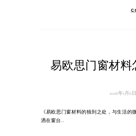
C
易欧思门窗材料
2026年1月6
《易欧思门窗材料的独到之处，与生活的微妙联系》在那个初春的午后，阳光透过薄薄的云层，懒洋洋地
洒在窗台…