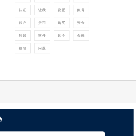
认证
让我
设置
账号
账户
货币
购买
资金
转账
软件
这个
金融
钱包
问题