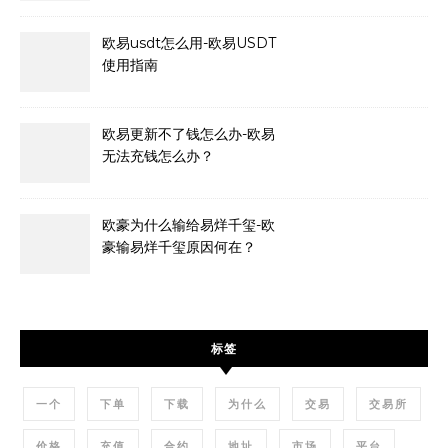
欧易usdt怎么用-欧易USDT
使用指南
欧易更新不了钱怎么办-欧易
无法充钱怎么办？
欧豪为什么输给易烊千玺-欧
豪输易烊千玺原因何在？
标签
一个
下单
下载
为什么
交易
交易所
价格
充值
合约
地址
市场
平台