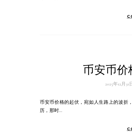
C
币安币价
2025年12月31
币安币价格的起伏，宛如人生路上的波折，时而激荡，时而平静。这让我不禁想起去年在股市中的一次经
历，那时…
C