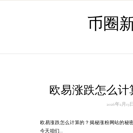
Skip to content
币圈
欧易涨跌怎么计
2026年2月13
欧易涨跌怎么计算的？揭秘涨粉网站的秘密武器哎呀呀，想要在社交媒体上涨人气，可是个技术活儿啊！
今天咱们…