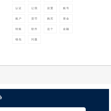
认证
让我
设置
账号
账户
货币
购买
资金
转账
软件
这个
金融
钱包
问题