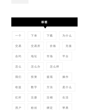
标签
一个
下单
下载
为什么
交易
交易所
价格
充值
合约
地址
市场
平台
怎么
怎么办
怎么样
我们
投资
提现
操作
收益
数字
方法
是什么
杠杆
注册
注销
生活
用户
粉丝
绑定
苹果