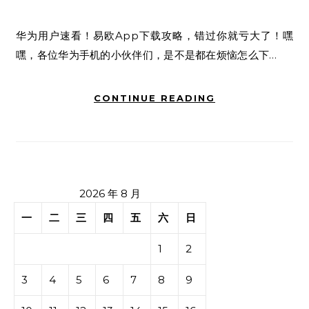
华为用户速看！易欧App下载攻略，错过你就亏大了！嘿
嘿，各位华为手机的小伙伴们，是不是都在烦恼怎么下…
CONTINUE READING
2026 年 8 月
一
二
三
四
五
六
日
1
2
3
4
5
6
7
8
9