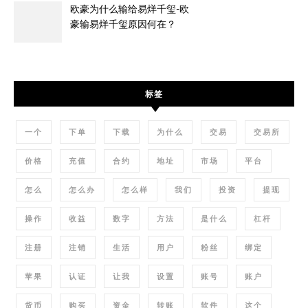
欧豪为什么输给易烊千玺-欧
豪输易烊千玺原因何在？
标签
一个
下单
下载
为什么
交易
交易所
价格
充值
合约
地址
市场
平台
怎么
怎么办
怎么样
我们
投资
提现
操作
收益
数字
方法
是什么
杠杆
注册
注销
生活
用户
粉丝
绑定
苹果
认证
让我
设置
账号
账户
货币
购买
资金
转账
软件
这个