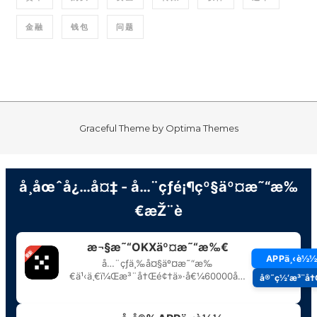
金融
钱包
问题
Graceful Theme by
Optima Themes