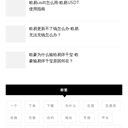
欧易usdt怎么用-欧易USDT
使用指南
欧易更新不了钱怎么办-欧易
无法充钱怎么办？
欧豪为什么输给易烊千玺-欧
豪输易烊千玺原因何在？
标签
一个
下单
下载
为什么
交易
交易所
价格
充值
合约
地址
市场
平台