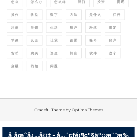
怎么
怎么办
怎么样
我们
投资
提现
操作
收益
数字
方法
是什么
杠杆
注册
注销
生活
用户
粉丝
绑定
苹果
认证
让我
设置
账号
账户
货币
购买
资金
转账
软件
这个
金融
钱包
问题
Graceful Theme by
Optima Themes