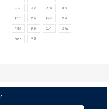
认证
让我
设置
账号
账户
货币
购买
资金
转账
软件
这个
金融
钱包
问题