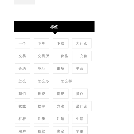
标签
一个
下单
下载
为什么
交易
交易所
价格
充值
合约
地址
市场
平台
怎么
怎么办
怎么样
我们
投资
提现
操作
收益
数字
方法
是什么
杠杆
注册
注销
生活
用户
粉丝
绑定
苹果