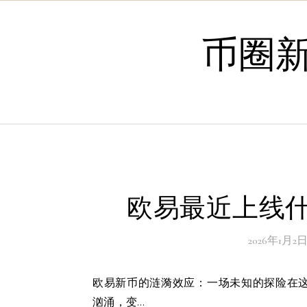
Skip to content
币圈
欧易最近上线什
2026年1月2
欧易新币的涟漪效应：一场未知的探险在这个信息爆炸的时代，数字货币市场如同一片广阔的海洋，波涛
汹涌，变…