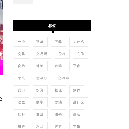
标签
一个
下单
下载
为什么
交易
交易所
价格
充值
合约
地址
市场
平台
怎么
怎么办
怎么样
我们
投资
提现
操作
众
收益
数字
方法
是什么
杠杆
注册
注销
生活
用户
粉丝
绑定
苹果