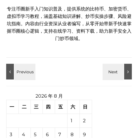
专注币圈新手入门知识普及，提供系统的比特币、加密货币、
虚拟币学习教程，涵盖基础知识讲解、炒币实操步骤、风险避
坑指南。内容由行业资深从业者编写，从零开始带新手快速掌
握币圈核心逻辑，支持在线学习、资料下载，助力新手安全入
门炒币领域。
2026 年 8 月
一
二
三
四
五
六
日
1
2
3
4
5
6
7
8
9