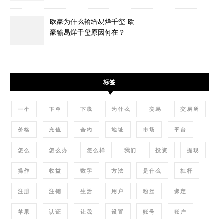
欧豪为什么输给易烊千玺-欧
豪输易烊千玺原因何在？
标签
一个
下单
下载
为什么
交易
交易所
价格
充值
合约
地址
市场
平台
怎么
怎么办
怎么样
我们
投资
提现
操作
收益
数字
方法
是什么
杠杆
注册
注销
生活
用户
粉丝
绑定
苹果
认证
让我
设置
账号
账户