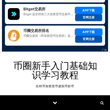
Skip to content
币圈新手入门基础知
识学习教程
比特币加密货币虚拟币炒币