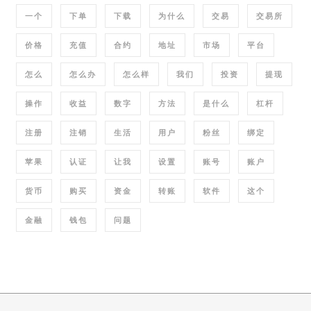
一个
下单
下载
为什么
交易
交易所
价格
充值
合约
地址
市场
平台
怎么
怎么办
怎么样
我们
投资
提现
操作
收益
数字
方法
是什么
杠杆
注册
注销
生活
用户
粉丝
绑定
苹果
认证
让我
设置
账号
账户
货币
购买
资金
转账
软件
这个
金融
钱包
问题