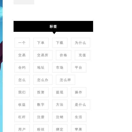
标签
一个
下单
下载
为什么
交易
交易所
价格
充值
合约
地址
市场
平台
怎么
怎么办
怎么样
我们
投资
提现
操作
收益
数字
方法
是什么
杠杆
注册
注销
生活
用户
粉丝
绑定
苹果