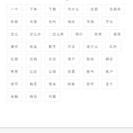
一个
下单
下载
为什么
交易
交易所
价格
充值
合约
地址
市场
平台
怎么
怎么办
怎么样
我们
投资
提现
操作
收益
数字
方法
是什么
杠杆
注册
注销
生活
用户
粉丝
绑定
苹果
认证
让我
设置
账号
账户
货币
购买
资金
转账
软件
这个
金融
钱包
问题