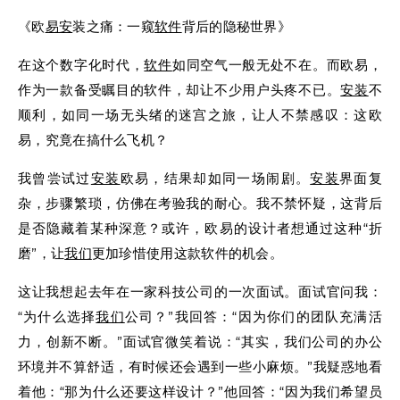
《欧
易安
装之痛：一窥
软件
背后的隐秘世界》
在这个数字化时代，
软件
如同空气一般无处不在。而欧易，
作为一款备受瞩目的软件，却让不少用户头疼不已。
安装
不
顺利，如同一场无头绪的迷宫之旅，让人不禁感叹：这欧
易，究竟在搞什么飞机？
我曾尝试过
安装
欧易，结果却如同一场闹剧。
安装
界面复
杂，步骤繁琐，仿佛在考验我的耐心。我不禁怀疑，这背后
是否隐藏着某种深意？或许，欧易的设计者想通过这种“折
磨”，让
我们
更加珍惜使用这款软件的机会。
这让我想起去年在一家科技公司的一次面试。面试官问我：
“为什么选择
我们
公司？”我回答：“因为你们的团队充满活
力，创新不断。”面试官微笑着说：“其实，我们公司的办公
环境并不算舒适，有时候还会遇到一些小麻烦。”我疑惑地看
着他：“那为什么还要这样设计？”他回答：“因为我们希望员