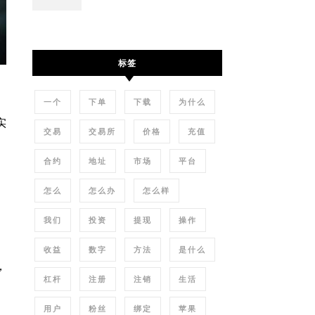
标签
一个
下单
下载
为什么
实
交易
交易所
价格
充值
合约
地址
市场
平台
怎么
怎么办
怎么样
我们
投资
提现
操作
收益
数字
方法
是什么
，
杠杆
注册
注销
生活
用户
粉丝
绑定
苹果