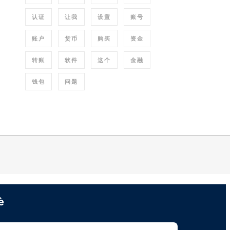
认证
让我
设置
账号
账户
货币
购买
资金
转账
软件
这个
金融
钱包
问题