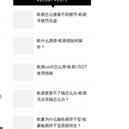
RECENT POSTS
欧易怎么搜索不到猪币-欧易
寻猪币无迹
欧什么易借-欧易借如何操
作？
欧易usdt怎么用-欧易USDT
使用指南
、
欧易更新不了钱怎么办-欧易
助
无法充钱怎么办？
欧豪为什么输给易烊千玺-欧
豪输易烊千玺原因何在？