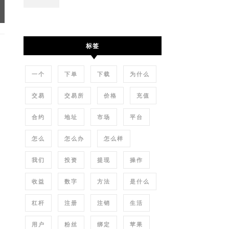
标签
一个
下单
下载
为什么
交易
交易所
价格
充值
合约
地址
市场
平台
怎么
怎么办
怎么样
我们
投资
提现
操作
收益
数字
方法
是什么
杠杆
注册
注销
生活
用户
粉丝
绑定
苹果