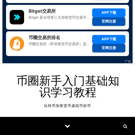
Skip to content
币圈新手入门基础知
识学习教程
比特币加密货币虚拟币炒币