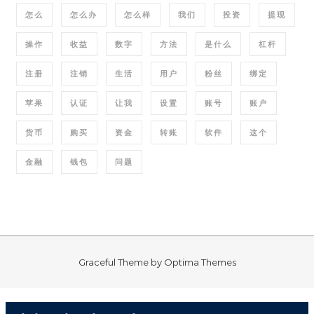
怎么
怎么办
怎么样
我们
投资
提现
操作
收益
数字
方法
是什么
杠杆
注册
注销
生活
用户
粉丝
绑定
苹果
认证
让我
设置
账号
账户
货币
购买
资金
转账
软件
这个
金融
钱包
问题
Graceful Theme by
Optima Themes