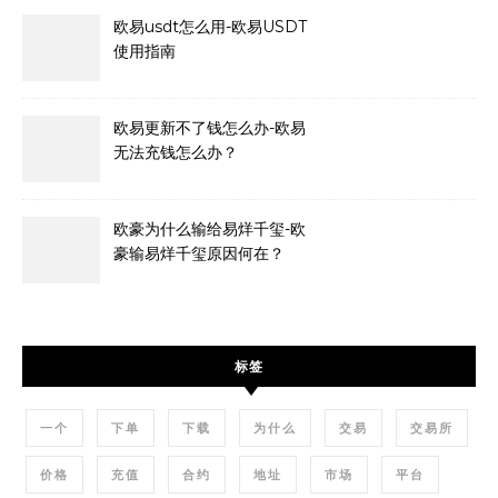
欧易usdt怎么用-欧易USDT
使用指南
欧易更新不了钱怎么办-欧易
无法充钱怎么办？
欧豪为什么输给易烊千玺-欧
豪输易烊千玺原因何在？
标签
一个
下单
下载
为什么
交易
交易所
价格
充值
合约
地址
市场
平台