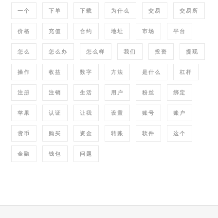
一个
下单
下载
为什么
交易
交易所
价格
充值
合约
地址
市场
平台
怎么
怎么办
怎么样
我们
投资
提现
操作
收益
数字
方法
是什么
杠杆
注册
注销
生活
用户
粉丝
绑定
苹果
认证
让我
设置
账号
账户
货币
购买
资金
转账
软件
这个
金融
钱包
问题