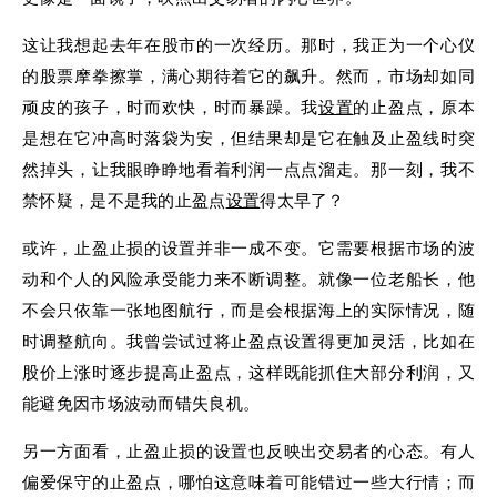
这让我想起去年在股市的一次经历。那时，我正为一个心仪
的股票摩拳擦掌，满心期待着它的飙升。然而，市场却如同
顽皮的孩子，时而欢快，时而暴躁。我
设置
的止盈点，原本
是想在它冲高时落袋为安，但结果却是它在触及止盈线时突
然掉头，让我眼睁睁地看着利润一点点溜走。那一刻，我不
禁怀疑，是不是我的止盈点
设置
得太早了？
或许，止盈止损的设置并非一成不变。它需要根据市场的波
动和个人的风险承受能力来不断调整。就像一位老船长，他
不会只依靠一张地图航行，而是会根据海上的实际情况，随
时调整航向。我曾尝试过将止盈点设置得更加灵活，比如在
股价上涨时逐步提高止盈点，这样既能抓住大部分利润，又
能避免因市场波动而错失良机。
另一方面看，止盈止损的设置也反映出交易者的心态。有人
偏爱保守的止盈点，哪怕这意味着可能错过一些大行情；而