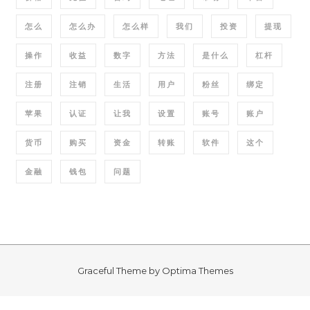
怎么
怎么办
怎么样
我们
投资
提现
操作
收益
数字
方法
是什么
杠杆
注册
注销
生活
用户
粉丝
绑定
苹果
认证
让我
设置
账号
账户
货币
购买
资金
转账
软件
这个
金融
钱包
问题
Graceful Theme by
Optima Themes