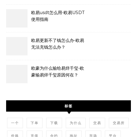
欧易usdt怎么用-欧易USDT
使用指南
欧易更新不了钱怎么办-欧易
无法充钱怎么办？
欧豪为什么输给易烊千玺-欧
豪输易烊千玺原因何在？
标签
一个
下单
下载
为什么
交易
交易所
价格
充值
合约
地址
市场
平台