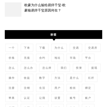
欧豪为什么输给易烊千玺-欧
豪输易烊千玺原因何在？
标签
一个
下单
下载
为什么
交易
交易所
价格
充值
合约
地址
市场
平台
怎么
怎么办
怎么样
我们
投资
提现
操作
收益
数字
方法
是什么
杠杆
注册
注销
生活
用户
粉丝
绑定
苹果
认证
让我
设置
账号
账户