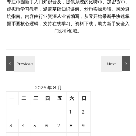
专注币圈新手入门知识普及，提供系统的比特币、加密货币、
虚拟币学习教程，涵盖基础知识讲解、炒币实操步骤、风险避
坑指南。内容由行业资深从业者编写，从零开始带新手快速掌
握币圈核心逻辑，支持在线学习、资料下载，助力新手安全入
门炒币领域。
2026 年 8 月
一
二
三
四
五
六
日
1
2
3
4
5
6
7
8
9