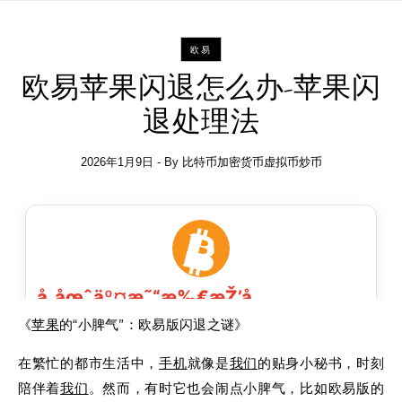
欧易
欧易苹果闪退怎么办-苹果闪
退处理法
2026年1月9日
- By
比特币加密货币虚拟币炒币
《
苹果
的“小脾气”：欧易版闪退之谜》
在繁忙的都市生活中，
手机
就像是
我们
的贴身小秘书，时刻
陪伴着
我们
。然而，有时它也会闹点小脾气，比如欧易版的