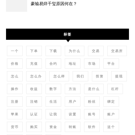
豪输易烊千玺原因何在？
标签
一个
下单
下载
为什么
交易
交易所
价格
充值
合约
地址
市场
平台
怎么
怎么办
怎么样
我们
投资
提现
操作
收益
数字
方法
是什么
杠杆
注册
注销
生活
用户
粉丝
绑定
苹果
认证
让我
设置
账号
账户
货币
购买
资金
转账
软件
这个