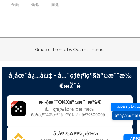
金融
钱包
问题
Graceful Theme by
Optima Themes