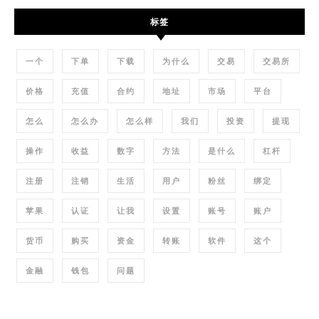
标签
一个
下单
下载
为什么
交易
交易所
价格
充值
合约
地址
市场
平台
怎么
怎么办
怎么样
我们
投资
提现
操作
收益
数字
方法
是什么
杠杆
注册
注销
生活
用户
粉丝
绑定
苹果
认证
让我
设置
账号
账户
货币
购买
资金
转账
软件
这个
金融
钱包
问题