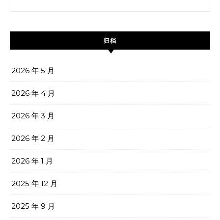
归档
2026 年 5 月
2026 年 4 月
2026 年 3 月
2026 年 2 月
2026 年 1 月
2025 年 12 月
2025 年 9 月