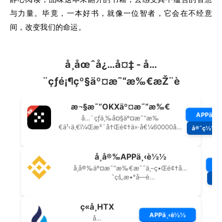
与力量。毕竟，一本好书，就像一位智者，它会在不经意
间，改变我们的命运。