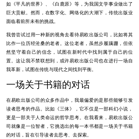
如《平凡的世界》、《白鹿原》等，为我国文学事业做出了
巨大贡献。然而，在数字化、网络化的大潮下，传统出版业
面临着前所未有的挑战。
我曾尝试过用一种新的视角去看待易欧出版公司，比如将其
比作一位历经沧桑的老者。这位老者，虽然步履蹒跚，但依
然坚守着自己的信念，试图在新时代中找到属于自己的位
置。这让我不禁联想到，或许易欧出版公司也在进行一场自
我革新，试图在传统与现代之间找到平衡。
一场关于书籍的对话
在易欧出版公司的众多作品中，我最偏爱的是那些能够引发
读者思考的作品。比如《三体》，它不仅是一部科幻小说，
更是一部关于人类命运的哲学思考。在我看来，易欧出版公
司就像是一位智者，它挑选出的每一本书都是一场关于书籍
的对话，旨在引导读者去思考、去探索。