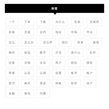
标签
一个
下单
下载
为什么
交易
交易所
价格
充值
合约
地址
市场
平台
怎么
怎么办
怎么样
我们
投资
提现
操作
收益
数字
方法
是什么
杠杆
注册
注销
生活
用户
粉丝
绑定
苹果
认证
让我
设置
账号
账户
货币
购买
资金
转账
软件
这个
金融
钱包
问题