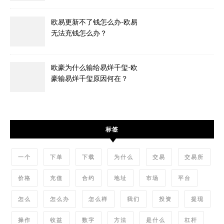
欧易更新不了钱怎么办-欧易
无法充钱怎么办？
欧豪为什么输给易烊千玺-欧
豪输易烊千玺原因何在？
标签
一个
下单
下载
为什么
交易
交易所
价格
充值
合约
地址
市场
平台
怎么
怎么办
怎么样
我们
投资
提现
操作
收益
数字
方法
是什么
杠杆