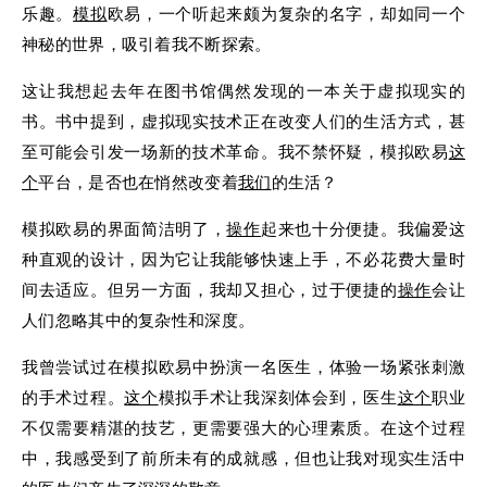
乐趣。
模拟
欧易，一个听起来颇为复杂的名字，却如同一个
神秘的世界，吸引着我不断探索。
这让我想起去年在图书馆偶然发现的一本关于虚拟现实的
书。书中提到，虚拟现实技术正在改变人们的生活方式，甚
至可能会引发一场新的技术革命。我不禁怀疑，模拟欧易
这
个
平台，是否也在悄然改变着
我们
的生活？
模拟欧易的界面简洁明了，
操作
起来也十分便捷。我偏爱这
种直观的设计，因为它让我能够快速上手，不必花费大量时
间去适应。但另一方面，我却又担心，过于便捷的
操作
会让
人们忽略其中的复杂性和深度。
我曾尝试过在模拟欧易中扮演一名医生，体验一场紧张刺激
的手术过程。
这个
模拟手术让我深刻体会到，医生
这个
职业
不仅需要精湛的技艺，更需要强大的心理素质。在这个过程
中，我感受到了前所未有的成就感，但也让我对现实生活中