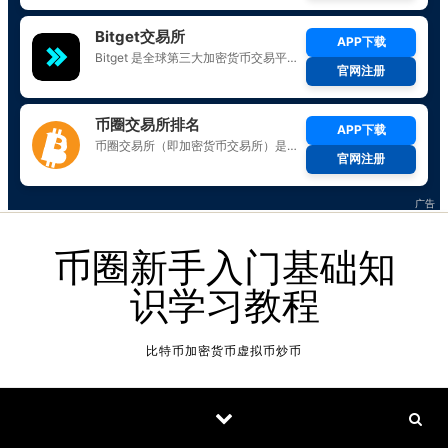
Skip to content
币圈新手入门基础知
识学习教程
比特币加密货币虚拟币炒币