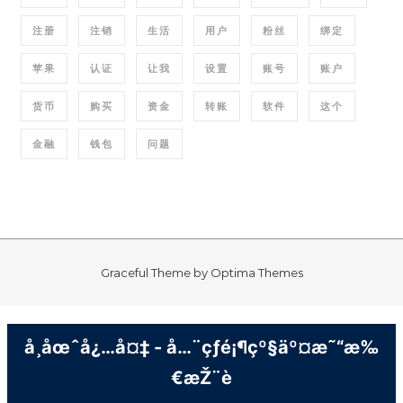
注册
注销
生活
用户
粉丝
绑定
苹果
认证
让我
设置
账号
账户
货币
购买
资金
转账
软件
这个
金融
钱包
问题
Graceful Theme by
Optima Themes